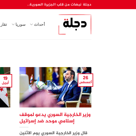
خطي
دجلة نبضات من قلب الجزيرة السورية..
لمحتوى
أحداث
سوريا
تقار
26
19
أغسطس
أبريل
وزير الخارجية السوري يدعو لموقف
إسلامي موحد ضد إسرائيل
قال وزير الخارجية السوري يوم الاثنين