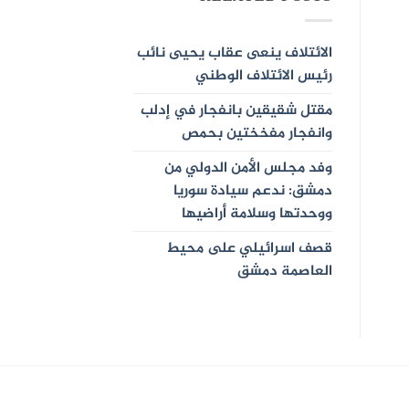
الائتلاف ينعى عقاب يحيى نائب
رئيس الائتلاف الوطني
مقتل شقيقين بانفجار في إدلب
وانفجار مفخختين بحمص
وفد مجلس الأمن الدولي من
دمشق: ندعم سيادة سوريا
ووحدتها وسلامة أراضيها
قصف اسرائيلي على محيط
العاصمة دمشق