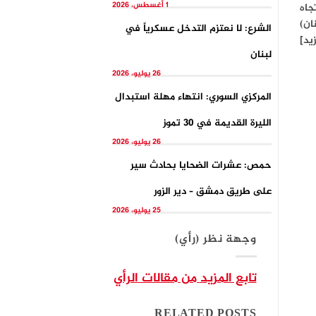
1 أغسطس، 2026
جاه
ان)
الشرع: لا نعتزم التدخل عسكرياً في
يد]
لبنان
26 يوليو، 2026
المركزي السوري: انتهاء مهلة استبدال
الليرة القديمة في 30 تموز
26 يوليو، 2026
حمص: عشرات الضحايا بحادث سير
على طريق دمشق – دير الزور
25 يوليو، 2026
وجهة نظر (رأي)
تابع المزيد من مقالات الرأي
RELATED POSTS