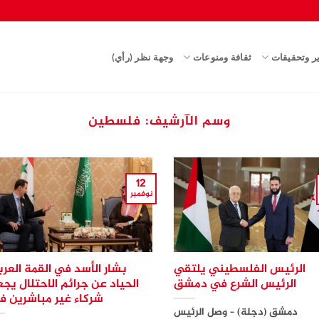
ير وتحقيقات
ثقافة ومنوعات
وجهة نظر (رأي)
وسم الآرشيف:
فلسطين
12
نوفمبر
الرئيس الفلسطيني يلتقي
بشار الأسد في القمة العرب
الرئيس الشرع في دمشق
الحياد عن جرائم الاحتلال يجع
شركاء غير مباشرين ف
دمشق (دجلة) – وصل الرئيس