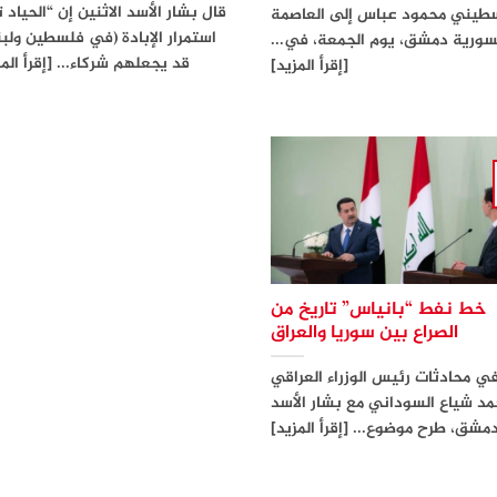
قال بشار الأسد الاثنين إن “الحياد ت
سطيني محمود عباس إلى العاصمة
استمرار الإبادة (في فلسطين ولبن
سورية دمشق، يوم الجمعة، في...
قد يجعلهم شركاء... [إقرأ المز
[إقرأ المزيد]
خط نفط “بانياس” تاريخ من
الصراع بين سوريا والعراق
ي محادثات رئيس الوزراء العراقي
د شياع السوداني مع بشار الأسد
شق، طرح موضوع... [إقرأ المزيد]