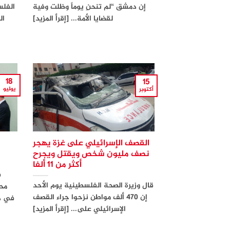
إن دمشق “لم تنحنِ يوماً وظلت وفية
الفل
لقضايا الأمة... [إقرأ المزيد]
ال
18
15
يوليو
أكتوبر
القصف الإسرائيلي على غزة يهجر
نصف مليون شخص ويقتل ويجرح
أكثر من 11 ألفا
ف
قال وزيرة الصحة الفلسطينية يوم الأحد
محم
إن 470 ألف مواطن نزحوا جراء القصف
في دم
الإسرائيلي على... [إقرأ المزيد]