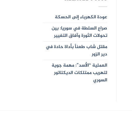
عودة الكهرباء إلى الحسكة
صراع السلطة في سوريا: بين
تحولات الثورة وآفاق التغيير
مقتل شاب طعناً بأداة حادة في
دير الزور
العملية “الأسد”: مهمة جوية
لتهريب ممتلكات الديكتاتور
السوري