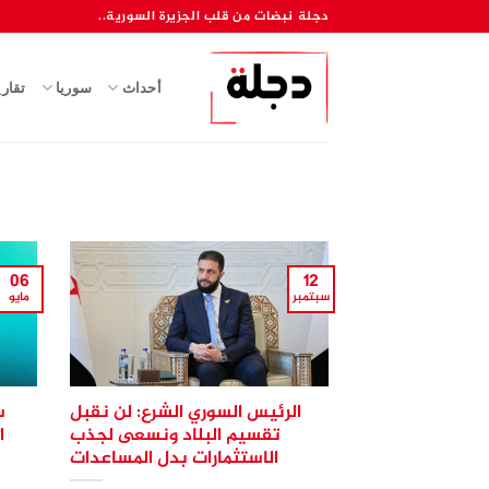
خطي
دجلة نبضات من قلب الجزيرة السورية..
لمحتوى
أحداث
سوريا
تقار
06
12
سبتمبر
مايو
الرئيس السوري الشرع: لن نقبل
س
تقسيم البلاد ونسعى لجذب
ا
الاستثمارات بدل المساعدات