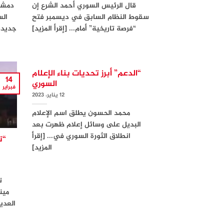
قال الرئيس السوري أحمد الشرع إن
دمشق 
سقوط النظام السابق في ديسمبر فتح
الس
“فرصة تاريخية” أمام... [إقرأ المزيد]
جديدة،
“الدعم” أبرز تحديات بناء الإعلام
14
السوري
فبراير
12 يناير، 2023
محمد الحسون يطلق اسم الإعلام
البديل على وسائل إعلام ظهرت بعد
انطلاق الثورة السوري في... [إقرأ
“ت
المزيد]
ت
مين
العديد