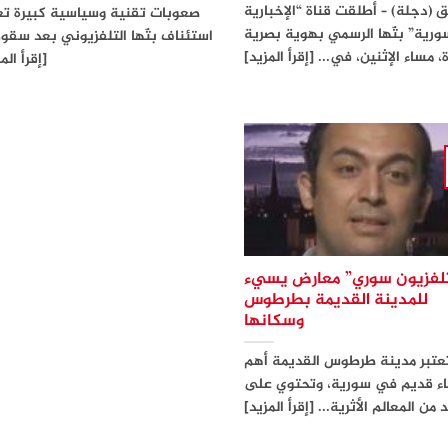
(دجلة) – أطلقت قناة “الإخبارية
صعوبات تقنية وسياسية كبيرة ت
ورية” بثّها الرسمي بهوية بصرية
استئناف بثّها التلفزيوني بعد سقوط
 مساء الإثنين، في... [إقرأ المزيد]
[إقرأ الم
لفزيون سوري” معارض يسيء
للمدينة القديمة بطرطوس
وسكانها
عتبر مدينة طرطوس القديمة أهم
اء قديم في سورية، وتحتوي على
 من المعالم الأثرية... [إقرأ المزيد]