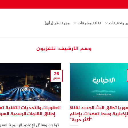
ير وتحقيقات
ثقافة ومنوعات
وجهة نظر (رأي)
وسم الآرشيف:
تلفزيون
26
مارس
وريا تطلق البث الجديد لقناة
العقوبات والتحديات التقنية ت
لإخبارية وسط تعهدات بإعلام
إطلاق القنوات الرسمية السو
“أكثر حرية”
تواجه وسائل الإعلام الرسمية السو