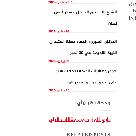
1 أغسطس، 2026
عيق
...
الشرع: لا نعتزم التدخل عسكرياً في
زيد]
لبنان
26 يوليو، 2026
المركزي السوري: انتهاء مهلة استبدال
الليرة القديمة في 30 تموز
26 يوليو، 2026
حمص: عشرات الضحايا بحادث سير
على طريق دمشق – دير الزور
25 يوليو، 2026
وجهة نظر (رأي)
تابع المزيد من مقالات الرأي
RELATED POSTS