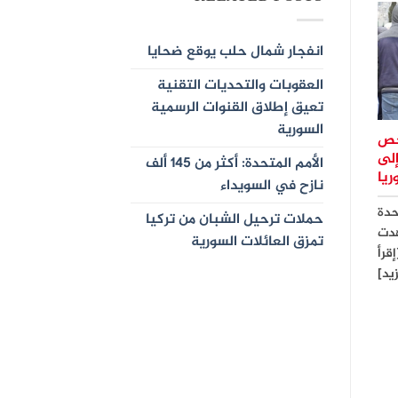
انفجار شمال حلب يوقع ضحايا
العقوبات والتحديات التقنية
تعيق إطلاق القنوات الرسمية
السورية
ألف شخص
 إلى
الأمم المتحدة: أكثر من 145 ألف
يا
نازح في السويداء
حدة
حملات ترحيل الشبان من تركيا
هدت
تمزق العائلات السورية
إقرأ
زيد]