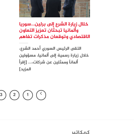
خلال زيارة الشرع إلى برلين…سوريا
وألمانيا تبحثان تعزيز التعاون
الاقتصادي وتوقعان مذكرات تفاهم
التقى الرئيس السوري أحمد الشرع،
خلال زيارة رسمية إلى ألمانيا، مسؤولين
ألماناً وممثلين عن شركات،... [إقرأ
المزيد]
3
2
1
كريكاتير