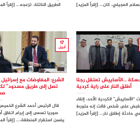
سلام العجيلي، كان... [إقرأ المزيد]
الطريق الناتئة. تزعجه... [إقرأ الم
17
أبريل
حسكة …الآساييش تعتقل رجلا
الشرع: المفاوضات مع إسرائيل 
أطلق النار على راية كردية
تصل إلى طريق مسدود” لكن
صع
 “الآساييش” الكردية الأحد، إلقاء
قال الرئيس أحمد الشرع الخميس
قبض على شخص قالت إنه متورط
سوريا تسعى إلى إبرام اتفاق أ
ي حادثة إطلاق نار... [إقرأ المزيد]
يضمن استقرار المنطقة،... [إقرأ المز