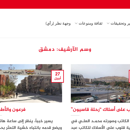
ير وتحقيقات
ثقافة ومنوعات
وجهة نظر (رأي)
وسم الآرشيف:
دمشق
27
أبريل
 على أسلاك “رحلة قاسيون”
فرعون والأطف
الكاتب وصورته محمـد العلـي في
يسير خبباً، ينظر إلى ساعة هات
ية قلوب على الأسلاك للكاتب عبد
ويضع قدمه بانتباه خشية التعثر بحج