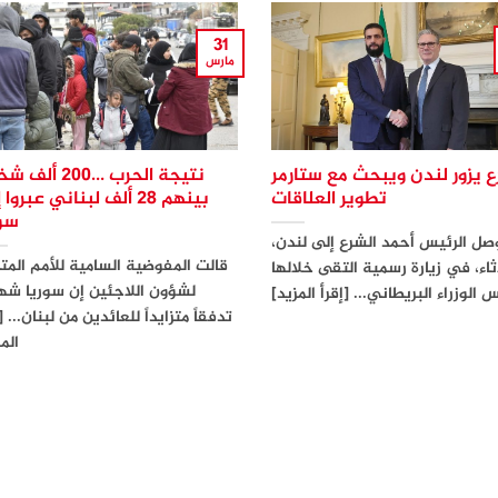
31
مارس
ع يزور لندن ويبحث مع ستارمر
نتيجة الحرب …200 
تطوير العلاقات
بينهم 28 ألف لبناني عبروا
سور
صل الرئيس أحمد الشرع إلى لندن،
قالت المفوضية السامية للأمم المت
اثاء، في زيارة رسمية التقى خلالها
لشؤون اللاجئين إن سوريا ش
 الوزراء البريطاني... [إقرأ المزيد]
تدفقاً متزايداً للعائدين من لبنان... [
الم