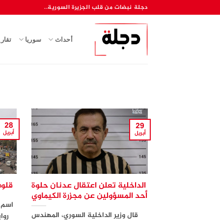
خطي
دجلة نبضات من قلب الجزيرة السورية..
لمحتوى
أحداث
سوريا
تقار
28
29
أبريل
أبريل
الداخلية تعلن اعتقال عدنان حلوة
قلوب
أحد المسؤولين عن مجزرة الكيماوي
اسم 
قال وزير الداخلية السوري، المهندس
روا