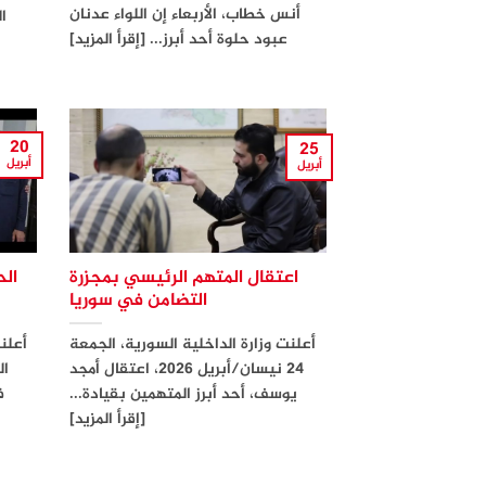
أنس خطاب، الأربعاء إن اللواء عدنان
ال
عبود حلوة أحد أبرز... [إقرأ المزيد]
20
25
أبريل
أبريل
اعتقال المتهم الرئيسي بمجزرة
ال
التضامن في سوريا
أعلنت وزارة الداخلية السورية، الجمعة
أعلنت
24 نيسان/أبريل 2026، اعتقال أمجد
ال
يوسف، أحد أبرز المتهمين بقيادة...
ف
[إقرأ المزيد]