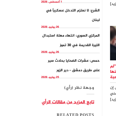
1 أغسطس، 2026
زيد]
الشرع: لا نعتزم التدخل عسكرياً في
لبنان
26 يوليو، 2026
المركزي السوري: انتهاء مهلة استبدال
الليرة القديمة في 30 تموز
26 يوليو، 2026
حمص: عشرات الضحايا بحادث سير
“لم
على طريق دمشق – دير الزور
ها
بة
25 يوليو، 2026
وجهة نظر (رأي)
 إن
مني
يد]
تابع المزيد من مقالات الرأي
RELATED POSTS